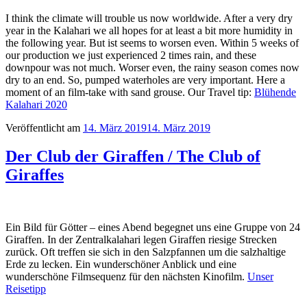
I think the climate will trouble us now worldwide. After a very dry
year in the Kalahari we all hopes for at least a bit more humidity in
the following year. But ist seems to worsen even. Within 5 weeks of
our production we just experienced 2 times rain, and these
downpour was not much. Worser even, the rainy season comes now
dry to an end. So, pumped waterholes are very important. Here a
moment of an film-take with sand grouse. Our Travel tip:
Blühende
Kalahari 2020
Veröffentlicht am
14. März 2019
14. März 2019
Der Club der Giraffen / The Club of
Giraffes
Ein Bild für Götter – eines Abend begegnet uns eine Gruppe von 24
Giraffen. In der Zentralkalahari legen Giraffen riesige Strecken
zurück. Oft treffen sie sich in den Salzpfannen um die salzhaltige
Erde zu lecken. Ein wunderschöner Anblick und eine
wunderschöne Filmsequenz für den nächsten Kinofilm.
Unser
Reis
etipp