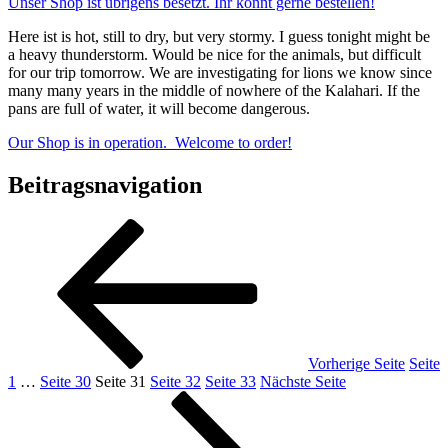
Unser Shop ist übrigens besetzt. Ihr könnt gerne bestellen!
Here ist is hot, still to dry, but very stormy. I guess tonight might be
a heavy thunderstorm. Would be nice for the animals, but difficult
for our trip tomorrow. We are investigating for lions we know since
many many years in the middle of nowhere of the Kalahari. If the
pans are full of water, it will become dangerous.
Our Shop is in operation. Welcome to order!
Beitragsnavigation
Vorherige Seite
Seite
1
…
Seite
30
Seite
31
Seite
32
Seite
33
Nächste Seite