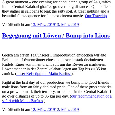
A great moment – one evening we encounter a group of 24 giraffes.
In the Central Kalahari giraffes go over long distances. Quite often
they gather in salt pans to leak the salty soil. A great sighting and a
beautiful film-sequence for the next cinema movie.
Our Traveltip
Veröffentlicht am
13. März 2019
13. März 2019
Begegnung mit Löwen / Bump into Lions
Gleich am ersten Tag unserer Filmproduktion entdecken wir alte
Bekannte – Löwenmänner eines mittlerweile stark dezimierten
Rudels. Einer von ihnen bricht auf, um das Revier zu markieren.
Löwenmänner in der Zentralkalahari legen am Tag bis zu 35 km
zurück. (
unser Reisetipp mit Matto Barfuss
).
Right at the first day of our production we bump into good friends –
male lions from an fairly depleted pride. One of these guys embarks
on a prowl to mark their territory. male lions in the Central Kalahari
go over distances of up to 35 km per day. (
our recommendation of a
safari with Matto Barfuss
)
Veröffentlicht am
12. März 2019
12. März 2019