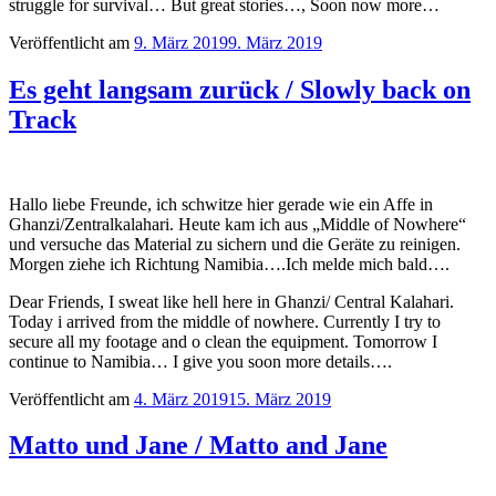
struggle for survival… But great stories…, Soon now more…
Veröffentlicht am
9. März 2019
9. März 2019
Es geht langsam zurück / Slowly back on
Track
Hallo liebe Freunde, ich schwitze hier gerade wie ein Affe in
Ghanzi/Zentralkalahari. Heute kam ich aus „Middle of Nowhere“
und versuche das Material zu sichern und die Geräte zu reinigen.
Morgen ziehe ich Richtung Namibia….Ich melde mich bald….
Dear Friends, I sweat like hell here in Ghanzi/ Central Kalahari.
Today i arrived from the middle of nowhere. Currently I try to
secure all my footage and o clean the equipment. Tomorrow I
continue to Namibia… I give you soon more details….
Veröffentlicht am
4. März 2019
15. März 2019
Matto und Jane / Matto and Jane