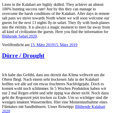
Lions in the Kalahari are highly skilled. They achieve an almost
100% hunting success rate! Just by this they can manage to
overcome the harsh conditions of the Kalahari. After days in remote
salt pans we move towards North where we will soon welcome our
guests for the next 13 nights fly-in safari. They fly with bush-planes
into the eternity. It is always a magic moment to meet far away from
all kind of civilization the guests. Here you find the information for
Blühende Safari 2020
.
Veröffentlicht am
15. März 2019
15. März 2019
Dürre / Drought
Ich habe das Gefühl, dass uns derzeit das Klima weltweit um die
Ohren fliegt. Nach einem sehr trockenen Jahr in der Kalahari
hofften wir alle auf ein etwas feuchteres Nachfolgejahr. Doch es
kommt wohl noch schlimmer. In 5 Wochen Produktion haben wir
nur 2 mal Regen erlebt und sehr üppig war dieser nicht. Noch dazu
geht die Regenzeit jetzt trocken zu Ende. Um so wichtiger sind die
wenigen intakten Wasserstellen. Hier eine Momentaufnahme eines
Filmtakes mit Sandhühnern. Unser Reisetipp:
Blühende Kalahari
2020