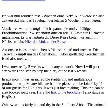
ich war nun wirklich fast 5 Wochen ohne Netz. Nun werde ich also
zeitversetzt hier das Tagebuch der letzten 5 Wochen präsentieren.
Vorab – es war eine unglaublich spannende und vielfältige
Produktionsreise. Zwischendrin durften wir 11 Gäste für 13 Nächte
mitnehmen. Es war fantastisch. Diese Reise bieten wir auch im
Nächsten Jahr.
Hier der Link zu der Reise.
Ansonsten ist es im südlichen Afrika sehr heiß und trocken. Die
Tierwelt kämpft um das Überleben…. Aber großartige Geschichten!
Bald also mehr…
I was now really 5 weeks without any network. Now I will post
afterwards and step by step the diary of the last 5 weeks.
In advance, it was an incredible staggering and multifarious
production trip. Meanwhile we had the pleasure to be joined by 11
of our guests for 13 nights. It was just breathtaking. This trip can be
also booked next year.
Here the link to the brochure
(I also guide in
English).
Otherwise it is fairly hot and dry in the Southern Africa. The animals