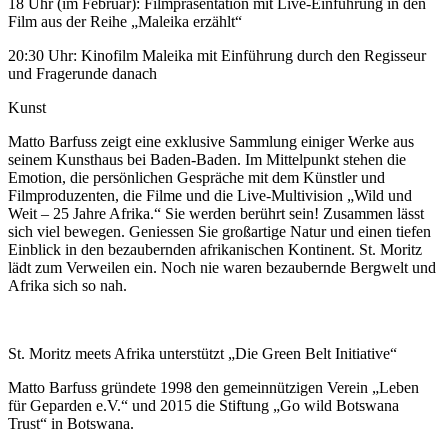
18 Uhr (im Februar): Filmpräsentation mit Live-Einführung in den
Film aus der Reihe „Maleika erzählt“
20:30 Uhr: Kinofilm Maleika mit Einführung durch den Regisseur
und Fragerunde danach
Kunst
Matto Barfuss zeigt eine exklusive Sammlung einiger Werke aus
seinem Kunsthaus bei Baden-Baden. Im Mittelpunkt stehen die
Emotion, die persönlichen Gespräche mit dem Künstler und
Filmproduzenten, die Filme und die Live-Multivision „Wild und
Weit – 25 Jahre Afrika.“ Sie werden berührt sein! Zusammen lässt
sich viel bewegen. Geniessen Sie großartige Natur und einen tiefen
Einblick in den bezaubernden afrikanischen Kontinent. St. Moritz
lädt zum Verweilen ein. Noch nie waren bezaubernde Bergwelt und
Afrika sich so nah.
St. Moritz meets Afrika unterstützt „Die Green Belt Initiative“
Matto Barfuss gründete 1998 den gemeinnützigen Verein „Leben
für Geparden e.V.“ und 2015 die Stiftung „Go wild Botswana
Trust“ in Botswana.