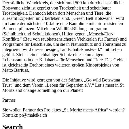
Der südliche Wendekreis, der sich rund 500 km durch das südliche
Botswana zieht ist geprägt von Trockenheit und scheinbarer
Trostlosigkeit. Dennoch leben dort Menschen und Tiere, die
allesamt Experten im Überleben sind. „Green Belt Botswana“ wird
im Laufe der nächsten 10 Jahre eine Baumlinie mit arid-resistenten
Bäumen pflanzen. Mit einem Wildlife-Bildungsprogramm
(Schulbuch und Schulaktionen), Hilfen gegen „Mensch-Tier-
Konflikte“ (Bau von raubkatzensicheren Viehkralen für Farmer) und
Programme für Buschleute, um sie in Naturschutz und Tourismus zu
integrieren wird dieses riesige „Landschaftskunstwerk“ mit Leben
gefüllt. Ziel ist ein nachhaltiger Schutz eines einmaligen
Lebensraums in der Kalahari – für Menschen und Tiere. Das Gebiet
ist gleichzeitig Drehort eines weiteren großen Kinoprojektes von
Matto Barfuss.
Die Initiative wird getragen von der Stiftung „Go wild Botswana
Trust“ und dem Verein „Leben für Geparden e.V.“ Let‘s meet in St.
Moritz and change something on our Planet!
Partner
Sie wollen Partner des Projektes „St. Moritz meets Africa“ werden?
Kontakt: pr@maleika.ch
Search